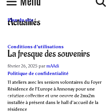
Menu
Actualités
Plan du site
Conditions d'utilisations
La fresque des souvenirs
février 26, 2025
par
mAAdi
Politique de confidentialité
11 ateliers avec les seniors volontaires du Foyer
Résidence de l’Europe à Annonay pour une
création collective et une oeuvre de 2mx2m
© 2026
• Construit avec
GeneratePress
installée à présent dans le hall d’accueil de la
résidence